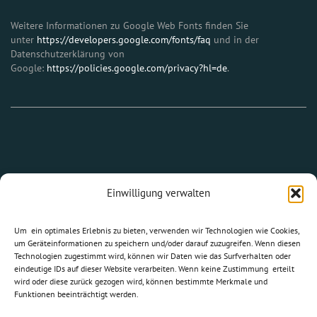
Weitere Informationen zu Google Web Fonts finden Sie
unter
https://developers.google.com/fonts/faq
und in der
Datenschutzerklärung von
Google:
https://policies.google.com/privacy?hl=de
.
Einwilligung verwalten
Um ein optimales Erlebnis zu bieten, verwenden wir Technologien wie Cookies,
claus arnold
um Geräteinformationen zu speichern und/oder darauf zuzugreifen. Wenn diesen
Technologien zugestimmt wird, können wir Daten wie das Surfverhalten oder
architekt bda
eindeutige IDs auf dieser Website verarbeiten. Wenn keine Zustimmung erteilt
wird oder diese zurück gezogen wird, können bestimmte Merkmale und
Funktionen beeinträchtigt werden.
© 2022, Alle Rechte vorbehalten.